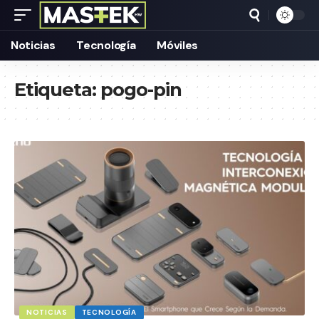
Noticias
Tecnología
Móviles
Etiqueta:
pogo-pin
NOTICIAS
TECNOLOGÍA