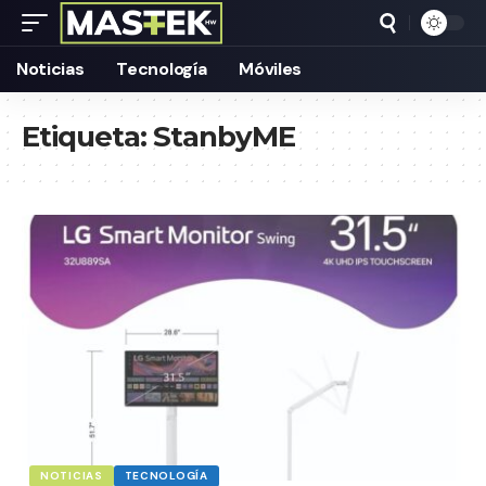
Noticias
Tecnología
Móviles
Etiqueta:
StanbyME
NOTICIAS
TECNOLOGÍA