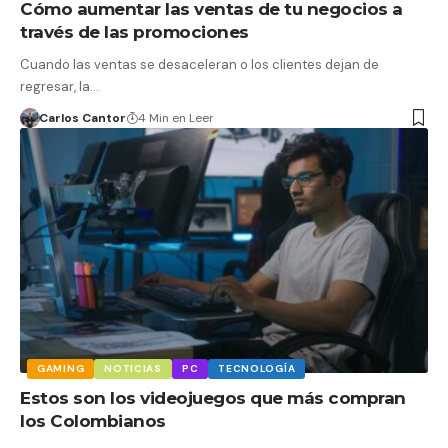
Cómo aumentar las ventas de tu negocios a
través de las promociones
Cuando las ventas se desaceleran o los clientes dejan de
regresar, la…
Carlos Cantor
4 Min en Leer
GAMING
NOTICIAS
PC
TECNOLOGÍA
Estos son los videojuegos que más compran
los Colombianos