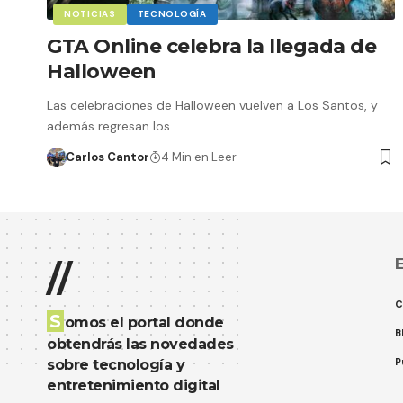
NOTICIAS
TECNOLOGÍA
GTA Online celebra la llegada de
Halloween
Las celebraciones de Halloween vuelven a Los Santos, y
además regresan los…
Carlos Cantor
4 Min en Leer
E
//
C
S
omos el portal donde
B
obtendrás las novedades
P
sobre tecnología y
entretenimiento digital