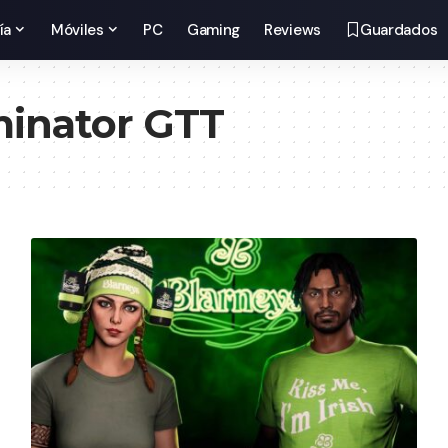
ía
Móviles
PC
Gaming
Reviews
Guardados
inator GTT