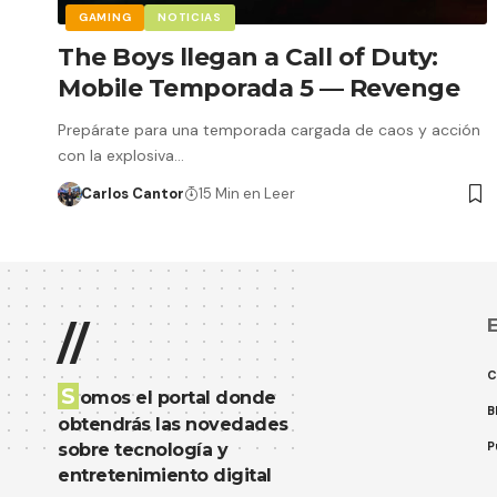
GAMING
NOTICIAS
The Boys llegan a Call of Duty:
Mobile Temporada 5 — Revenge
Prepárate para una temporada cargada de caos y acción
con la explosiva…
Carlos Cantor
15 Min en Leer
E
//
C
S
omos el portal donde
B
obtendrás las novedades
P
sobre tecnología y
entretenimiento digital