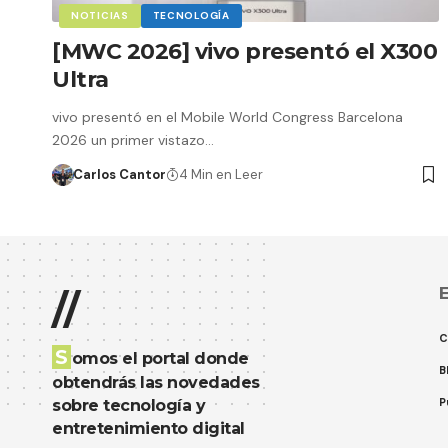
NOTICIAS
TECNOLOGÍA
[MWC 2026] vivo presentó el X300
Ultra
vivo presentó en el Mobile World Congress Barcelona
2026 un primer vistazo…
Carlos Cantor
4 Min en Leer
E
//
C
S
omos el portal donde
B
obtendrás las novedades
P
sobre tecnología y
entretenimiento digital