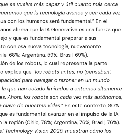
 que se vuelve más capaz y útil cuanto más cerca
i queremos que la tecnología avance y sea cada vez
inua con los humanos será fundamental.” En el
ianos afirma que la IA Generativa es una fuerza que
ajo y que es fundamental preparar a sus
nto con esa nueva tecnología, nuevamente
le, 68%; Argentina, 59%; Brasil, 69%).
ión de los robots, lo cual representa la parte
orio explica que
“los robots antes, no ‘pensaban’,
ncapacidad para navegar o razonar en un mundo
r la que han estado limitados a entornos altamente
es. Ahora, los robots son cada vez más autónomos,
a clave de nuestras vidas.”
En este contexto, 80%
que es fundamental avanzar en el impulso de la IA
a región (Chile, 78%; Argentina, 76%; Brasil, 76%).
del Technology Vision 2025, muestran cómo los