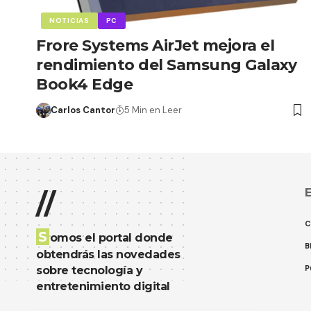
NOTICIAS
PC
Frore Systems AirJet mejora el
rendimiento del Samsung Galaxy
Book4 Edge
Carlos Cantor
5 Min en Leer
E
//
C
S
omos el portal donde
B
obtendrás las novedades
P
sobre tecnología y
entretenimiento digital