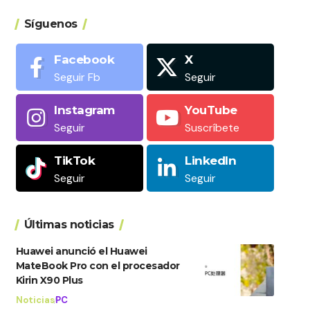
Síguenos
Facebook
X
Seguir Fb
Seguir
Instagram
YouTube
Seguir
Suscríbete
TikTok
LinkedIn
Seguir
Seguir
Últimas noticias
Huawei anunció el Huawei
MateBook Pro con el procesador
Kirin X90 Plus
Noticias
PC