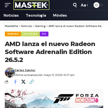
Aa
Tamaño
Texto
Noticias
Tecnología
Móviles
MastekHw
>
Noticias
>
Gaming
>
AMD lanza el nuevo Radeon Software Adrenalin Edition 26.5.2
GAMING
NOTICIAS
PC
AMD lanza el nuevo Radeon
Software Adrenalin Edition
26.5.2
Carlos Cantor
Última actualización: mayo 17, 2026 10:17 am