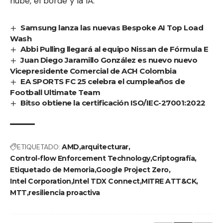
nube, el borde y la IA.
Samsung lanza las nuevas Bespoke AI Top Load
Wash
Abbi Pulling llegará al equipo Nissan de Fórmula E
Juan Diego Jaramillo González es nuevo nuevo
Vicepresidente Comercial de ACH Colombia
EA SPORTS FC 25 celebra el cumpleaños de
Football Ultimate Team
Bitso obtiene la certificación ISO/IEC-27001:2022
ETIQUETADO:
AMD
arquitecturar
Control-flow Enforcement Technology
Criptografía
Etiquetado de Memoria
Google Project Zero
Intel Corporation
Intel TDX Connect
MITRE ATT&CK
MTT
resiliencia proactiva