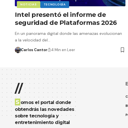
NOTICIAS
TECNOLOGÍA
Intel presentó el informe de
seguridad de Plataformas 2026
En un panorama digital donde las amenazas evolucionan
a la velocidad del…
Carlos Cantor
4 Min en Leer
E
//
C
S
omos el portal donde
B
obtendrás las novedades
P
sobre tecnología y
entretenimiento digital