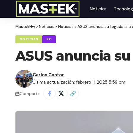
Noticias
Tecnolog
MastekHw
>
Noticias
>
Noticias
>
ASUS anuncia su llegada a la 
NOTICIAS
PC
ASUS anuncia su 
Carlos Cantor
Última actualización: febrero 11, 2025 5:59 pm
Compartir