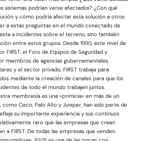
ros sistemas podrían verse afectados? ¿Con qué
ución y cómo podría afectar esta solución a otros
der a estas preguntas en el mundo conectado de
esta a incidentes sobre el terreno, sino también
ción entre estos grupos. Desde 1990, este nivel de
por
FIRST, el Foro de Equipos de Seguridad y
or miembros de agencias gubernamentales,
itares y el sector privado, FIRST trabaja para
odos mediante la creación de canales para que los
cidentes de todo el mundo trabajen juntos.
uestra membresía es una «primicia» en más de un
, como Cisco, Palo Alto y Juniper, han sido parte de
fleja su importante experiencia y sus continuos
relativamente raro que las empresas que crean
an a FIRST. De todas las empresas que venden
onsumidores, ASUS es una de las pocas con