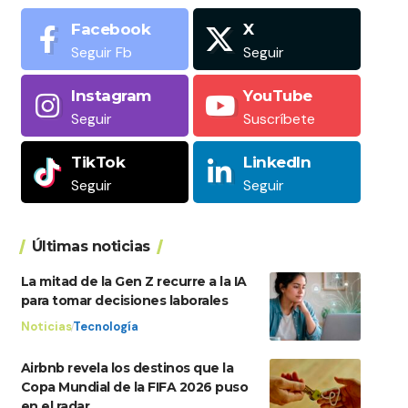
Facebook
X
Seguir Fb
Seguir
Instagram
YouTube
Seguir
Suscríbete
TikTok
LinkedIn
Seguir
Seguir
Últimas noticias
La mitad de la Gen Z recurre a la IA
para tomar decisiones laborales
Noticias
Tecnología
Airbnb revela los destinos que la
Copa Mundial de la FIFA 2026 puso
en el radar