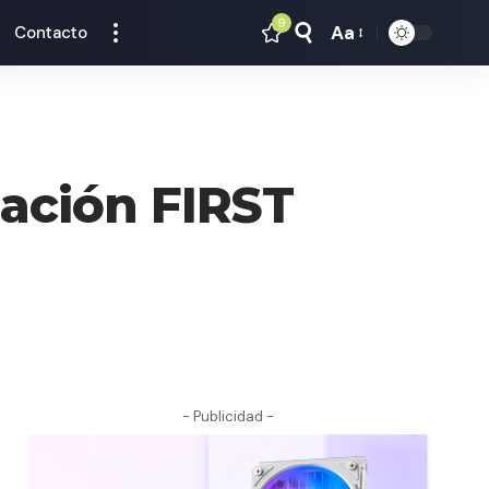
9
Aa
Contacto
Tamaño
Texto
zación FIRST
- Publicidad -