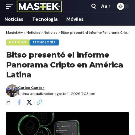
Aa
Tamaño
Texto
Noticias
Tecnología
Móviles
MastekHw
>
Noticias
>
Noticias
>
Bitso presentó el informe Panorama Cripto en América Latina
NOTICIAS
TECNOLOGÍA
Bitso presentó el informe
Panorama Cripto en América
Latina
Carlos Cantor
Última actualización: agosto 11, 2025 7:03 pm