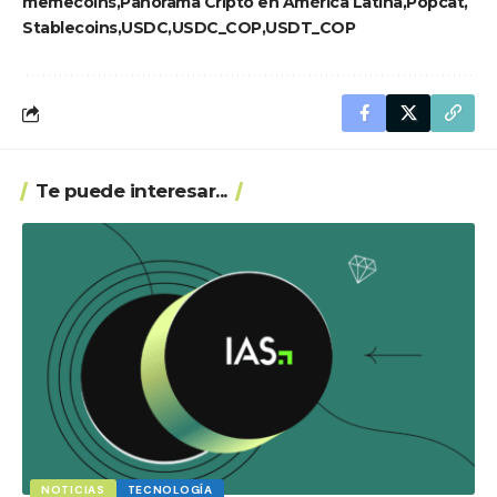
memecoins
Panorama Cripto en América Latina
Popcat
Stablecoins
USDC
USDC_COP
USDT_COP
Te puede interesar...
NOTICIAS
TECNOLOGÍA