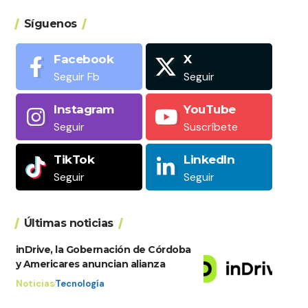
Síguenos
Facebook
X
Seguir Fb
Seguir
Instagram
YouTube
Seguir
Suscríbete
TikTok
LinkedIn
Seguir
Seguir
Últimas noticias
inDrive, la Gobernación de Córdoba
y Americares anuncian alianza
Noticias
Tecnología