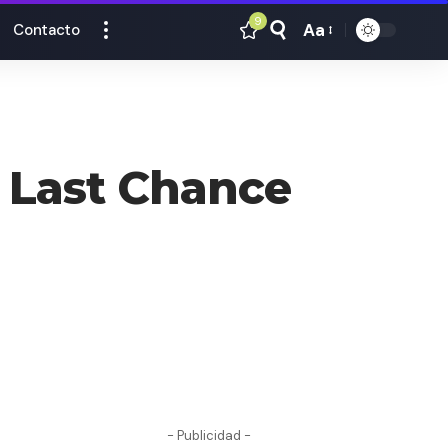
9
Aa
Contacto
Tamaño
Texto
l Last Chance
- Publicidad -