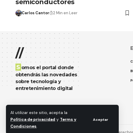
semiconductores
Carlos Cantor
2 Min en Leer
E
//
C
S
omos el portal donde
B
obtendrás las novedades
P
sobre tecnología y
entretenimiento digital
Al utilizar este sitio, acepta la
Política de privacidad
y
Terms y
Aceptar
Condiciones
.
© 2018 MastekHw Service International. LLc. Todos los derecho