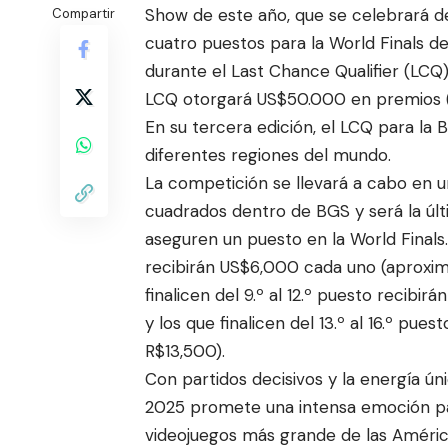
Show de este año, que se celebrará del
Compartir
cuatro puestos para la World Finals de
durante el Last Chance Qualifier (LCQ) 
LCQ otorgará US$50.000 en premios
En su tercera edición, el LCQ para la B
diferentes regiones del mundo.
La competición se llevará a cabo en 
cuadrados dentro de BGS y será la úl
aseguren un puesto en la World Finals. 
recibirán US$6,000 cada uno (aproxi
finalicen del 9.º al 12.º puesto reci
y los que finalicen del 13.º al 16.º p
R$13,500).
Con partidos decisivos y la energía ún
2025 promete una intensa emoción para
videojuegos más grande de las Améri