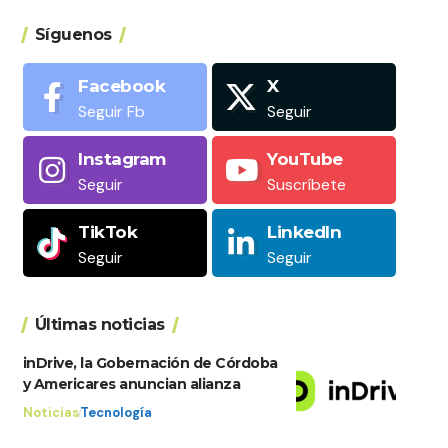
Síguenos
Facebook
X
Seguir Fb
Seguir
Instagram
YouTube
Seguir
Suscríbete
TikTok
LinkedIn
Seguir
Seguir
Últimas noticias
inDrive, la Gobernación de Córdoba
y Americares anuncian alianza
Noticias
Tecnología