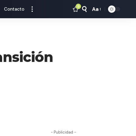
9
Aa
Contacto
Tamaño
Texto
ansición
- Publicidad -