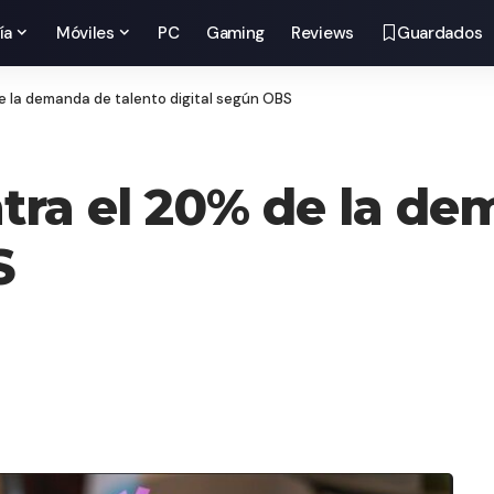
ía
Móviles
PC
Gaming
Reviews
Guardados
 la demanda de talento digital según OBS
ra el 20% de la de
S