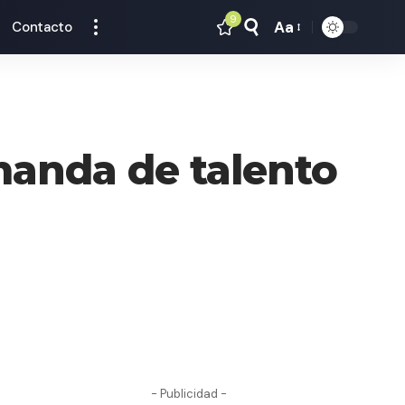
9
Aa
Contacto
Tamaño
Texto
manda de talento
- Publicidad -