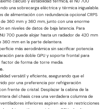
ximo cálculo y estabilidad térmica, el NU 700
iendo una sobrecarga eléctrica y térmica inigualable.
es de alimentación con redundancia opcional CRPS
es de 360 mm y 360 mm, junto con una enorme
n en niveles de datos de baja latencia. Para
el NU 700 puede alojar hasta un radiador de 420 mm
e 360 mm en la parte delantera.
erficie más aerodinámica sin sacrificar potencia
aración para doble GPU y soporte frontal para
 factor de forma de torre media.
o.
idad versátil y eficiente, asegurando que el
ido por una preferencia por refrigeración
on frente de cristal. Desplazar la cabina de la
antera del chasis crea una verdadera columna de
ventiladores inferiores aspiren aire sin restricciones