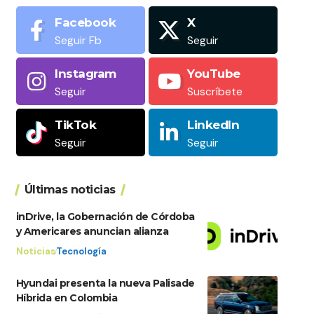
Facebook
X
Seguir Fb
Seguir
Instagram
YouTube
Seguir
Suscríbete
TikTok
LinkedIn
Seguir
Seguir
Últimas noticias
inDrive, la Gobernación de Córdoba
y Americares anuncian alianza
Noticias
Tecnología
Hyundai presenta la nueva Palisade
Híbrida en Colombia