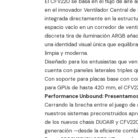
El CFV220 se basa en el flujo de aire 
en el innovador Ventilador Central de 
integrada directamente en la estructu
espacio vacío en un corredor de ventil
discreta tira de iluminación ARGB añad
una identidad visual única que equilibr
limpia y moderna.
Diseñado para los entusiastas que ve
cuenta con paneles laterales triples q
Con soporte para placas base con cone
para GPUs de hasta 420 mm, el CFV22
Performance Unbound: Presentamos
Cerrando la brecha entre el juego de a
nuestros sistemas preconstruidos apro
de los nuevos chasis DUOAIR y CFV220
generación —desde la eficiente combi