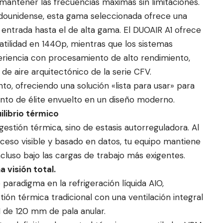
tener las frecuencias máximas sin limitaciones.
dounidense, esta gama seleccionada ofrece una
 entrada hasta el de alta gama. El DUOAIR A1 ofrece
atilidad en 1440p, mientras que los sistemas
riencia con procesamiento de alto rendimiento,
o de aire arquitectónico de la serie CFV.
to, ofreciendo una solución «lista para usar» para
ento de élite envuelto en un diseño moderno.
ilibrio térmico
gestión térmica, sino de estasis autorreguladora. Al
oceso visible y basado en datos, tu equipo mantiene
ncluso bajo las cargas de trabajo más exigentes.
 visión total.
paradigma en la refrigeración líquida AIO,
tión térmica tradicional con una ventilación integral
 de 120 mm de pala anular.