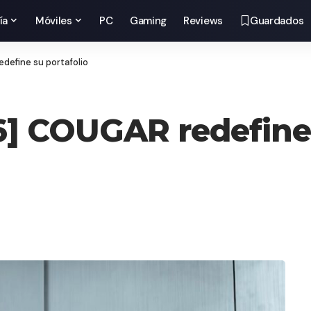
ía
Móviles
PC
Gaming
Reviews
Guardados
efine su portafolio
 COUGAR redefine s