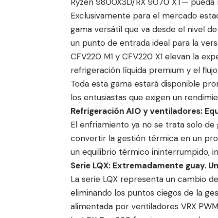
Ryzen 9800X3D/RX 9070 XT— pueda man
Exclusivamente para el mercado esta
gama versátil que va desde el nivel de
un punto de entrada ideal para la vers
CFV220 M1 y CFV220 X1 elevan la expe
refrigeración líquida premium y el fluj
Toda esta gama estará disponible pron
los entusiastas que exigen un rendimi
Refrigeración AIO y ventiladores: Equ
El enfriamiento ya no se trata solo de 
convertir la gestión térmica en un pr
un equilibrio térmico ininterrumpido, i
Serie LQX: Extremadamente guay. Una
La serie LQX representa un cambio de 
eliminando los puntos ciegos de la ges
alimentada por ventiladores VRX PWM