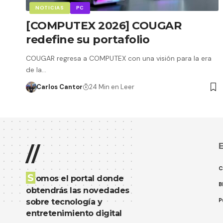
NOTICIAS
PC
[COMPUTEX 2026] COUGAR
redefine su portafolio
COUGAR regresa a COMPUTEX con una visión para la era
de la…
Carlos Cantor
24 Min en Leer
E
//
C
S
omos el portal donde
B
obtendrás las novedades
P
sobre tecnología y
entretenimiento digital