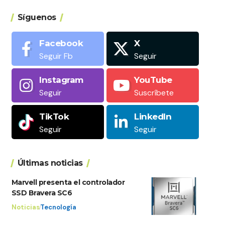
Síguenos
Facebook
X
Seguir Fb
Seguir
Instagram
YouTube
Seguir
Suscríbete
TikTok
LinkedIn
Seguir
Seguir
Últimas noticias
Marvell presenta el controlador
SSD Bravera SC6
Noticias
Tecnología