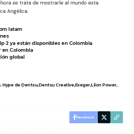
 ahora se trata de mostrarle al mundo esta
ica Angélica.
com latam
ones
p 2 ya están disponibles en Colombia
ar en Colombia
ión global
s. Hype de Dentsu
Dentsu Creative
Exeger
Liion Power
Facebook