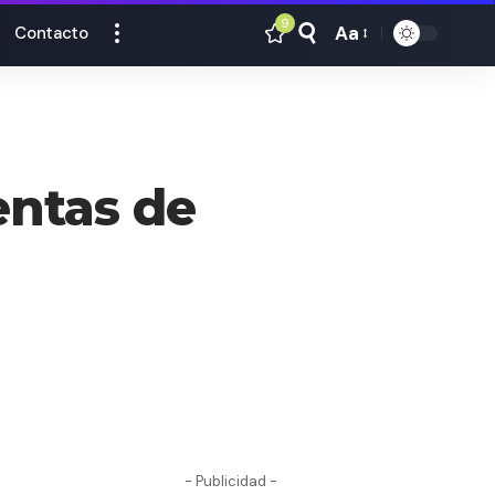
9
Aa
Contacto
Tamaño
Texto
entas de
- Publicidad -