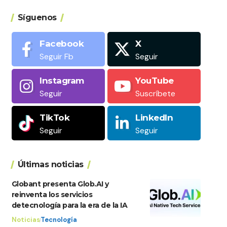
Síguenos
Facebook
X
Seguir Fb
Seguir
Instagram
YouTube
Seguir
Suscríbete
TikTok
LinkedIn
Seguir
Seguir
Últimas noticias
Globant presenta Glob.AI y
reinventa los servicios
detecnología para la era de la IA
Noticias
Tecnología