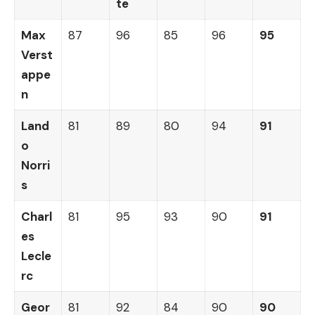
te
Max
87
96
85
96
95
Verst
appe
n
Land
81
89
80
94
91
o
Norri
s
Charl
81
95
93
90
91
es
Lecle
rc
Geor
81
92
84
90
90