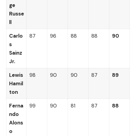
ge
Russe
ll
Carlo
87
96
88
88
90
s
Sainz
Jr.
Lewis
98
90
90
87
89
Hamil
ton
Ferna
99
90
81
87
88
ndo
Alons
o