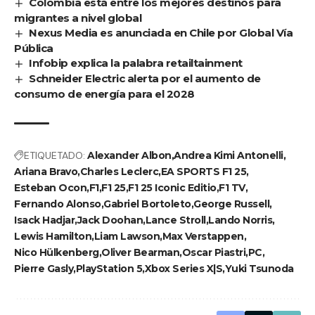
Colombia está entre los mejores destinos para
migrantes a nivel global
Nexus Media es anunciada en Chile por Global Vía
Pública
Infobip explica la palabra retailtainment
Schneider Electric alerta por el aumento de
consumo de energía para el 2028
ETIQUETADO:
Alexander Albon
Andrea Kimi Antonelli
Ariana Bravo
Charles Leclerc
EA SPORTS F1 25
Esteban Ocon
F1
F1 25
F1 25 Iconic Editio
F1 TV
Fernando Alonso
Gabriel Bortoleto
George Russell
Isack Hadjar
Jack Doohan
Lance Stroll
Lando Norris
Lewis Hamilton
Liam Lawson
Max Verstappen
Nico Hülkenberg
Oliver Bearman
Oscar Piastri
PC
Pierre Gasly
PlayStation 5
Xbox Series X|S
Yuki Tsunoda