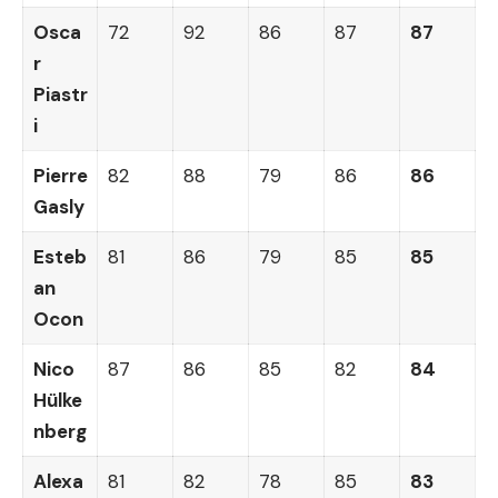
Osca
72
92
86
87
87
r
Piastr
i
Pierre
82
88
79
86
86
Gasly
Esteb
81
86
79
85
85
an
Ocon
Nico
87
86
85
82
84
Hülke
nberg
Alexa
81
82
78
85
83