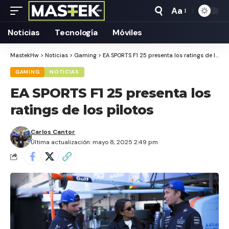
Aa
Tamaño
Texto
Noticias
Tecnología
Móviles
MastekHw
>
Noticias
>
Gaming
>
EA SPORTS F1 25 presenta los ratings de los pilotos
GAMING
NOTICIAS
EA SPORTS F1 25 presenta los
ratings de los pilotos
Carlos Cantor
Última actualización: mayo 8, 2025 2:49 pm