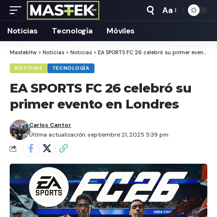
Aa
Tamaño
Texto
Noticias
Tecnología
Móviles
MastekHw
>
Noticias
>
Noticias
>
EA SPORTS FC 26 celebró su primer evento en Londres
NOTICIAS
TECNOLOGÍA
EA SPORTS FC 26 celebró su
primer evento en Londres
Carlos Cantor
Última actualización: septiembre 21, 2025 5:39 pm