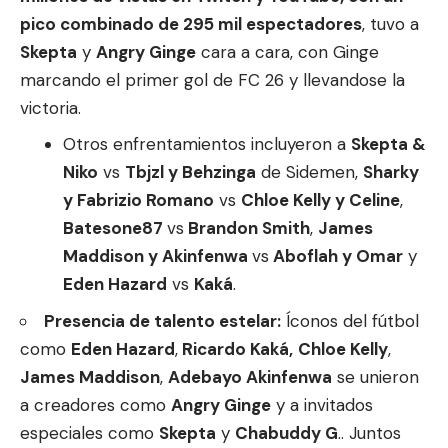
pico combinado de 295 mil espectadores
, tuvo a
Skepta
y
Angry Ginge
cara a cara, con Ginge
marcando el primer gol de FC 26 y llevandose la
victoria.
Otros enfrentamientos incluyeron a
Skepta &
Niko
vs
Tbjzl y Behzinga
de Sidemen,
Sharky
y Fabrizio Romano
vs
Chloe Kelly y Celine
,
Batesone87
vs
Brandon Smith
,
James
Maddison y Akinfenwa
vs
Aboflah y Omar
y
Eden Hazard
vs
Kaká
.
Presencia de talento estelar:
Íconos del fútbol
como
Eden Hazard
,
Ricardo Kaká,
Chloe Kelly
,
James Maddison
,
Adebayo Akinfenwa
se unieron
a creadores como
Angry Ginge
y a invitados
especiales como
Skepta
y
Chabuddy G
.. Juntos