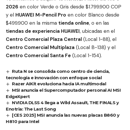
2026
en color Verde o Gris desde $1.799.900 COP
y el
HUAWEI M-Pencil Pro
en color Blanco desde
$499.900 en la misma
tienda online
, o en las
tiendas de experiencia HUAWEI
, ubicadas en el
Centro Comercial Plaza Central
(Local 1-88), el
Centro Comercial Multiplaza
(Local B-138) y el
Centro Comercial Santa Fe
(Local 1-154).
Ruta N se consolida como centro de ciencia,
tecnología e innovación con enfoque social
Razer AIKit evoluciona hacia IA multimodal
MSI anuncia el Supercomputador personal AI MSI
EdgeXpert
NVIDIA DLSS 4 llega a Wild Assault, THE FINALS y
Enotria: The Last Song
[CES 2025] MSI anuncia las nuevas placas B860 y
H810 para Intel