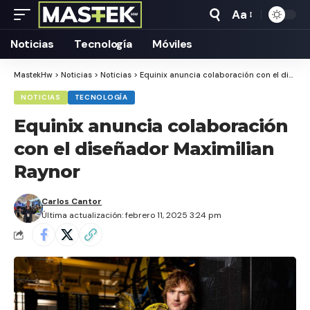
Aa
Tamaño
Texto
Noticias
Tecnología
Móviles
MastekHw
>
Noticias
>
Noticias
>
Equinix anuncia colaboración con el diseñador Maximilian Raynor
NOTICIAS
TECNOLOGÍA
Equinix anuncia colaboración
con el diseñador Maximilian
Raynor
Carlos Cantor
Última actualización: febrero 11, 2025 3:24 pm