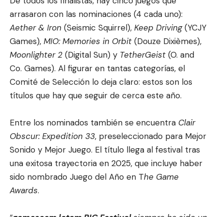
De todos los finalistas, hay cinco juegos que
arrasaron con las nominaciones (4 cada uno):
Aether & Iron
(Seismic Squirrel),
Keep Driving
(YCJY
Games),
MIO: Memories in Orbit
(Douze Dixièmes),
Moonlighter 2
(Digital Sun) y
TetherGeist
(O. and
Co. Games). Al figurar en tantas categorías, el
Comité de Selección lo deja claro: estos son los
títulos que hay que seguir de cerca este año.
Entre los nominados también se encuentra
Clair
Obscur: Expedition 33
, preseleccionado para Mejor
Sonido y Mejor Juego. El título llega al festival tras
una exitosa trayectoria en 2025, que incluye haber
sido nombrado Juego del Año en T
he Game
Awards
.