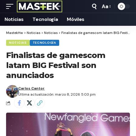
Aa
Tamaño
Texto
Noticias
Tecnología
Móviles
MastekHw
>
Noticias
>
Noticias
>
Finalistas de gamescom latam BIG Festival son anunciados
NOTICIAS
TECNOLOGÍA
Finalistas de gamescom
latam BIG Festival son
anunciados
Carlos Cantor
Última actualización: marzo 8, 2026 5:03 pm