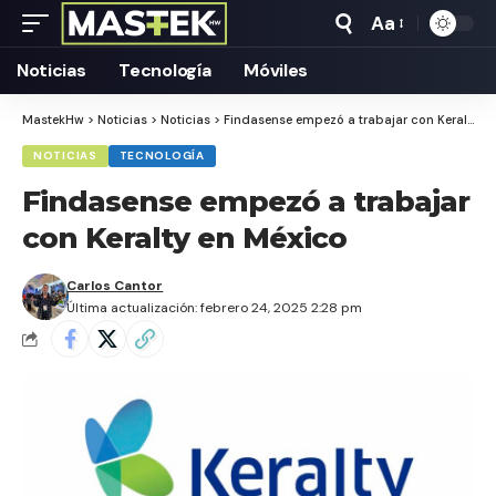
Aa
Tamaño
Texto
Noticias
Tecnología
Móviles
MastekHw
>
Noticias
>
Noticias
>
Findasense empezó a trabajar con Keralty en México
NOTICIAS
TECNOLOGÍA
Findasense empezó a trabajar
con Keralty en México
Carlos Cantor
Última actualización: febrero 24, 2025 2:28 pm