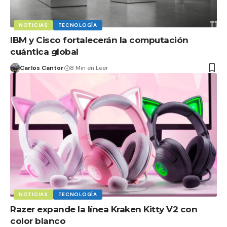
NOTICIAS
TECNOLOGÍA
IBM y Cisco fortalecerán la computación
cuántica global
Carlos Cantor
8 Min en Leer
NOTICIAS
TECNOLOGÍA
Razer expande la línea Kraken Kitty V2 con
color blanco