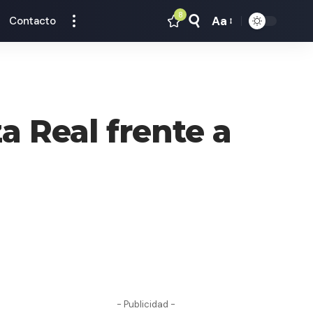
8
Aa
Contacto
Tamaño
Texto
za Real frente a
- Publicidad -