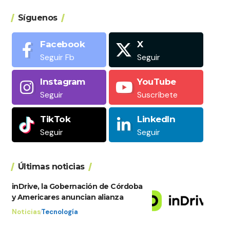
Síguenos
Facebook
X
Seguir Fb
Seguir
Instagram
YouTube
Seguir
Suscríbete
TikTok
LinkedIn
Seguir
Seguir
Últimas noticias
inDrive, la Gobernación de Córdoba
y Americares anuncian alianza
Noticias
Tecnología