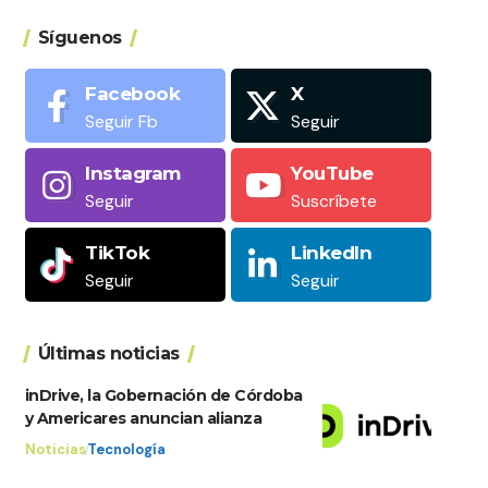
Síguenos
Facebook
X
Seguir Fb
Seguir
Instagram
YouTube
Seguir
Suscríbete
TikTok
LinkedIn
Seguir
Seguir
Últimas noticias
inDrive, la Gobernación de Córdoba
y Americares anuncian alianza
Noticias
Tecnología