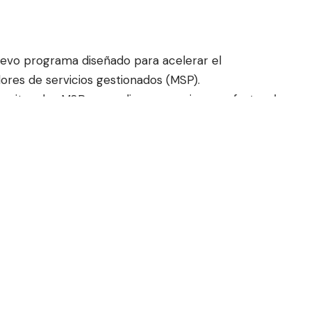
uevo programa diseñado para acelerar el
ores de servicios gestionados (MSP).
mite a los MSP expandir su negocio con ofertas de
 valor, que elevan las defensas de ciberseguridad de
 con inversión adicional para impulsar aún más su
ticación de los ciberataques actuales, cada vez más
 la supervisión y gestión continua —24/7 y dirigida
erseguridad.
puesta Gestionadas (MDR, por sus siglas en inglés)
81% ofrecen actualmente este servicio, según el
024
.
arse con beneficios únicos, como un servicio MDR