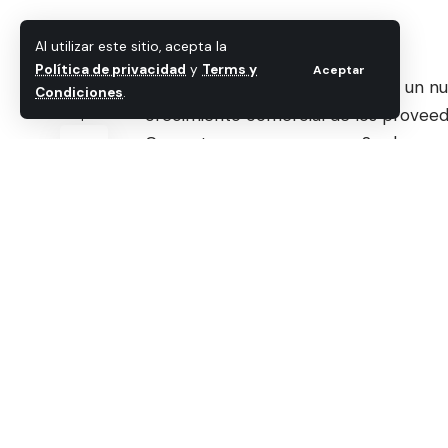
Al utilizar este sitio, acepta la
Política de privacidad
y
Terms y
Aceptar
Sophos
ha lanzado
MSP Elevate
, un n
Condiciones
.
crecimiento comercial de los proveed
Compartir
Con este nuevo programa, Sophos per
ciberseguridad diferenciadas y de alto
sus clientes y premian el crecimiento
éxito.
Ante la creciente complejidad y sofis
organizaciones recurren a los MSP para
por humanos— de sus entornos de cib
Esto ha convertido la Detección y Res
en una prioridad clave para los MSP: 
informe Sophos MSP Perspectives 2
MSP Elevate permite a los MSP destac