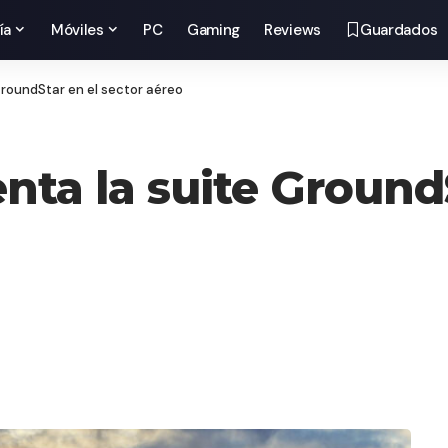
ía
Móviles
PC
Gaming
Reviews
Guardados
roundStar en el sector aéreo
a la suite GroundS