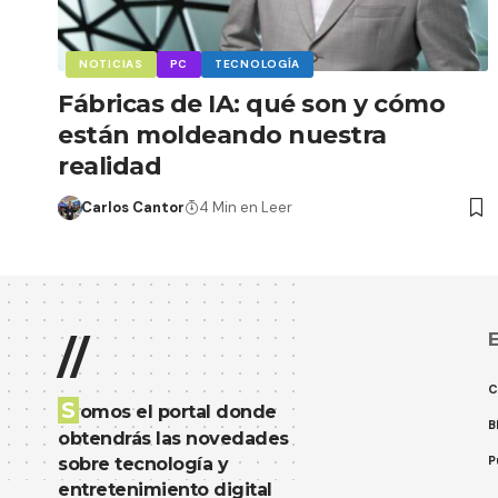
NOTICIAS
PC
TECNOLOGÍA
Fábricas de IA: qué son y cómo
están moldeando nuestra
realidad
Carlos Cantor
4 Min en Leer
E
//
C
S
omos el portal donde
B
obtendrás las novedades
P
sobre tecnología y
entretenimiento digital