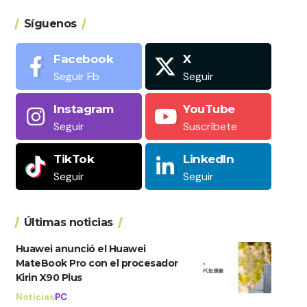
Síguenos
Facebook
X
Seguir Fb
Seguir
Instagram
YouTube
Seguir
Suscríbete
TikTok
LinkedIn
Seguir
Seguir
Últimas noticias
Huawei anunció el Huawei
MateBook Pro con el procesador
Kirin X90 Plus
Noticias
PC