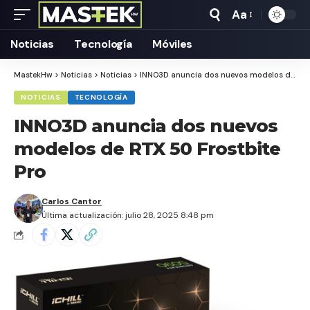
Aa
Tamaño
Texto
Noticias
Tecnología
Móviles
MastekHw
>
Noticias
>
Noticias
>
INNO3D anuncia dos nuevos modelos de RTX 50 Frostbite Pro
NOTICIAS
TECNOLOGÍA
INNO3D anuncia dos nuevos
modelos de RTX 50 Frostbite
Pro
Carlos Cantor
Última actualización: julio 28, 2025 8:48 pm