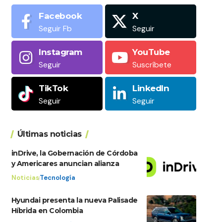
Facebook
X
Seguir Fb
Seguir
Instagram
YouTube
Seguir
Suscríbete
TikTok
LinkedIn
Seguir
Seguir
Últimas noticias
inDrive, la Gobernación de Córdoba
y Americares anuncian alianza
Noticias
Tecnología
Hyundai presenta la nueva Palisade
Híbrida en Colombia