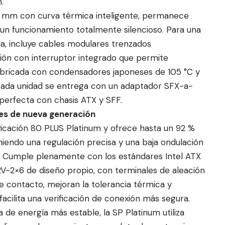
.
2 mm con curva térmica inteligente, permanece
un funcionamiento totalmente silencioso. Para una
a, incluye cables modulares trenzados
ción con interruptor integrado que permite
abricada con condensadores japoneses de 105 °C y
cada unidad se entrega con un adaptador SFX-a-
perfecta con chasis ATX y SFF.
es de nueva generación
ficación 80 PLUS Platinum y ofrece hasta un 92 %
niendo una regulación precisa y una baja ondulación
es. Cumple plenamente con los estándares Intel ATX
 12V-2×6 de diseño propio, con terminales de aleación
e contacto, mejoran la tolerancia térmica y
acilita una verificación de conexión más segura.
a de energía más estable, la SP Platinum utiliza