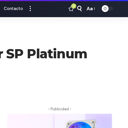
9
Aa
Contacto
Tamaño
Texto
er SP Platinum
- Publicidad -