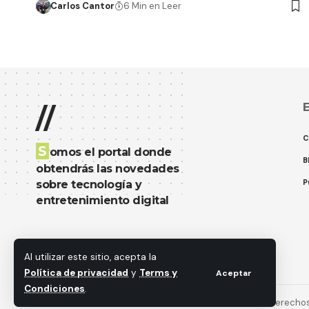
Carlos Cantor
6 Min en Leer
E
//
C
S
omos el portal donde
B
obtendrás las novedades
P
sobre tecnología y
entretenimiento digital
Al utilizar este sitio, acepta la
Política de privacidad
y
Terms y
Aceptar
Condiciones
.
© 2018 MastekHw Service International. LLc. Todos los derecho