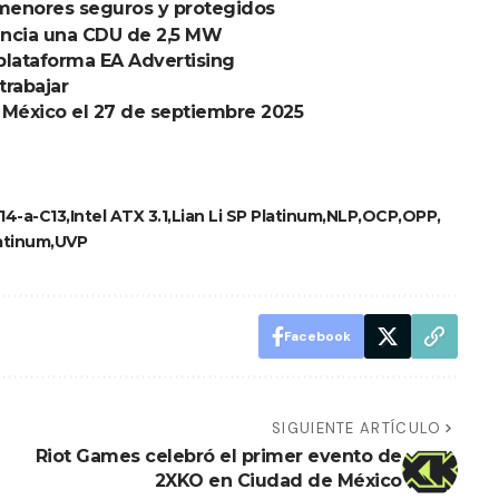
menores seguros y protegidos
nuncia una CDU de 2,5 MW
 plataforma EA Advertising
trabajar
 México el 27 de septiembre 2025
14-a-C13
Intel ATX 3.1
Lian Li SP Platinum
NLP
OCP
OPP
atinum
UVP
Facebook
SIGUIENTE ARTÍCULO
Riot Games celebró el primer evento de
2XKO en Ciudad de México