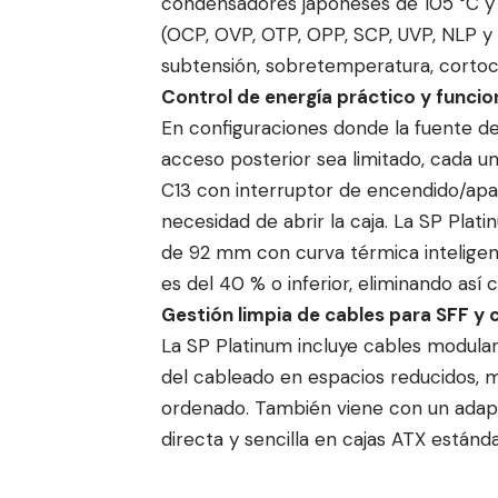
condensadores japoneses de 105 °C y
(OCP, OVP, OTP, OPP, SCP, UVP, NLP y 
subtensión, sobretemperatura, cortoci
Control de energía práctico y funci
En configuraciones donde la fuente de 
acceso posterior sea limitado, cada u
C13 con interruptor de encendido/apag
necesidad de abrir la caja. La SP Pla
de 92 mm con curva térmica inteligen
es del 40 % o inferior, eliminando así 
Gestión limpia de cables para SFF y
La SP Platinum incluye cables modulare
del cableado en espacios reducidos, me
ordenado. También viene con un adap
directa y sencilla en cajas ATX estánda