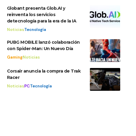
Globant presenta Glob.AI y
reinventa los servicios
detecnología para la era de la IA
Noticias
Tecnología
PUBG MOBILE lanzó colaboración
con Spider-Man: Un Nuevo Día
Gaming
Noticias
Corsair anuncia la compra de Trak
Racer
Noticias
PC
Tecnología