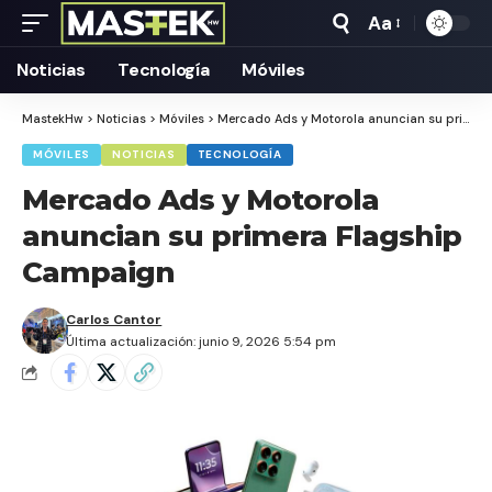
Aa
Tamaño
Texto
Noticias
Tecnología
Móviles
MastekHw
>
Noticias
>
Móviles
>
Mercado Ads y Motorola anuncian su primera Flagship Campaign
MÓVILES
NOTICIAS
TECNOLOGÍA
Mercado Ads y Motorola
anuncian su primera Flagship
Campaign
Carlos Cantor
Última actualización: junio 9, 2026 5:54 pm