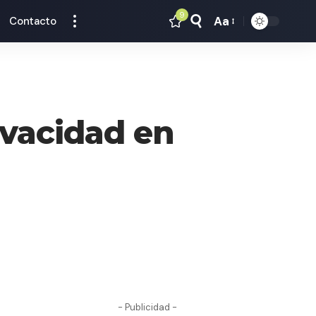
9
Aa
Contacto
Tamaño
Texto
ivacidad en
- Publicidad -