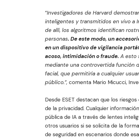
“
Investigadores de Harvard
demostra
inteligentes y transmitidos en vivo 
de allí, los algoritmos identifican ro
personas
. De este modo, un accesor
en un dispositivo de vigilancia portát
acoso
, intimidación o
fraude
.
A esto 
mediante una
controvertida función 
facial,
que permitiría a cualquier usuar
público.”,
comenta Mario Micucci, Inve
Desde ESET destacan que los riesgos d
de la privacidad. Cualquier informaci
pública de IA a través de lentes inteli
otros usuarios si se solicita de la fo
de seguridad en escenarios donde esa i