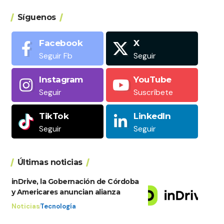
Síguenos
Facebook
X
Seguir Fb
Seguir
Instagram
YouTube
Seguir
Suscríbete
TikTok
LinkedIn
Seguir
Seguir
Últimas noticias
inDrive, la Gobernación de Córdoba
y Americares anuncian alianza
Noticias
Tecnología