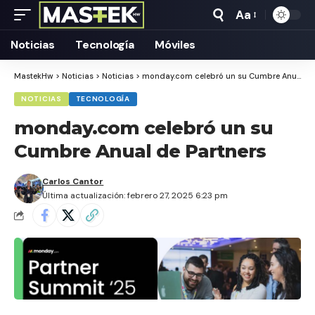
Aa
Tamaño
Texto
Noticias
Tecnología
Móviles
MastekHw
>
Noticias
>
Noticias
>
monday.com celebró un su Cumbre Anual de Partners
NOTICIAS
TECNOLOGÍA
monday.com celebró un su
Cumbre Anual de Partners
Carlos Cantor
Última actualización: febrero 27, 2025 6:23 pm