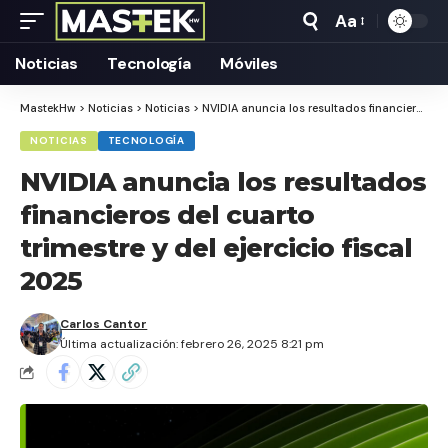
Aa
Tamaño
Texto
Noticias
Tecnología
Móviles
MastekHw
>
Noticias
>
Noticias
>
NVIDIA anuncia los resultados financieros del cuarto trimestre y del ejercicio fiscal 2025
NOTICIAS
TECNOLOGÍA
NVIDIA anuncia los resultados
financieros del cuarto
trimestre y del ejercicio fiscal
2025
Carlos Cantor
Última actualización: febrero 26, 2025 8:21 pm