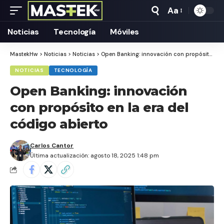
Aa
Tamaño
Texto
Noticias
Tecnología
Móviles
MastekHw
>
Noticias
>
Noticias
>
Open Banking: innovación con propósito en la era del código abierto
NOTICIAS
TECNOLOGÍA
Open Banking: innovación
con propósito en la era del
código abierto
Carlos Cantor
Última actualización: agosto 18, 2025 1:48 pm