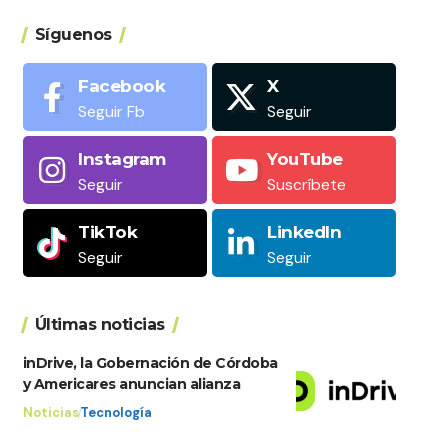
Síguenos
Facebook
X
Seguir Fb
Seguir
Instagram
YouTube
Seguir
Suscríbete
TikTok
LinkedIn
Seguir
Seguir
Últimas noticias
inDrive, la Gobernación de Córdoba
y Americares anuncian alianza
Noticias
Tecnología