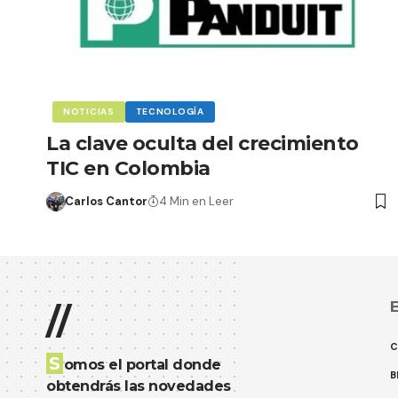
NOTICIAS
TECNOLOGÍA
La clave oculta del crecimiento
TIC en Colombia
Carlos Cantor
4 Min en Leer
E
//
C
S
omos el portal donde
B
obtendrás las novedades