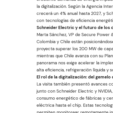
la digitalización. Según la Agencia Int
crecerá un 4% anual hasta 2027, y Sc
con tecnologías de eficiencia energét
Schneider Electric y el futuro de los 
Marta Sánchez, VP de Secure Power &
Colombia y Chile están posicionándose
proyecta superar los 200 MW de capac
mientras que Chile avanza con su Pla
panorama nos exige acelerar la impl
alta eficiencia, refrigeración líquida 
El rol de la digitalización: del gemel
La visita también presentó avances co
junto con Schneider Electric y NVIDIA,
consumo energético de fábricas y cen
eléctrica hasta el chip. Estas tecnol
permiten monitorear remotamente infrae