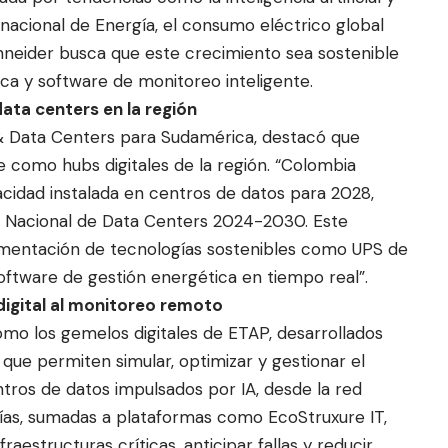
ernacional de Energía, el consumo eléctrico global
hneider busca que este crecimiento sea sostenible
ica y software de monitoreo inteligente.
data centers en la región
 Data Centers para Sudamérica, destacó que
 como hubs digitales de la región. “Colombia
idad instalada en centros de datos para 2028,
n Nacional de Data Centers 2024-2030. Este
ementación de tecnologías sostenibles como UPS de
y software de gestión energética en tiempo real”.
o digital al monitoreo remoto
mo los gemelos digitales de ETAP, desarrollados
 que permiten simular, optimizar y gestionar el
tros de datos impulsados por IA, desde la red
ogías, sumadas a plataformas como EcoStruxure IT,
structuras críticas, anticipar fallas y reducir