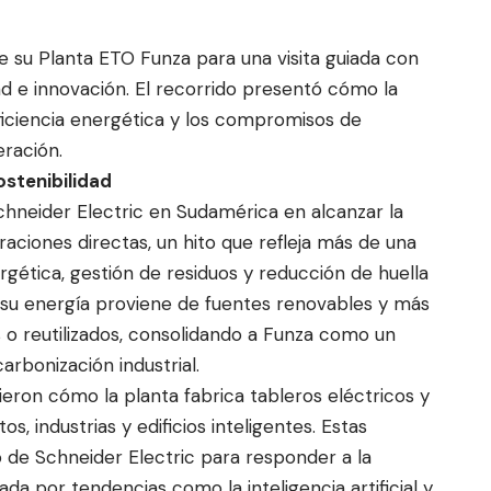
de su Planta ETO Funza para una visita guiada con
ad e innovación. El re
corrido presentó cómo la
 eficiencia energética y los compromisos de
eración.
ostenibilidad
chneider Electric en Sudamérica en alcanzar la
aciones directas, un hito que refleja más de una
rgética, gestión de residuos y reducción de huella
su energía proviene de fuentes renovables y más
s o reutilizados, consolidando a Funza como un
rbonización industrial.
cieron cómo la planta fabrica tableros eléctricos y
s, industrias y edificios inteligentes. Estas
o de Schneider Electric para responder a la
a por tendencias como la inteligencia artificial y