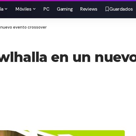
ía
Móviles
PC
Gaming
Reviews
Guardados
n nuevo evento crossover
awlhalla en un nuev