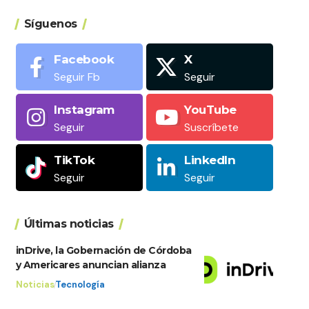
Síguenos
Facebook
X
Seguir Fb
Seguir
Instagram
YouTube
Seguir
Suscríbete
TikTok
LinkedIn
Seguir
Seguir
Últimas noticias
inDrive, la Gobernación de Córdoba
y Americares anuncian alianza
Noticias
Tecnología