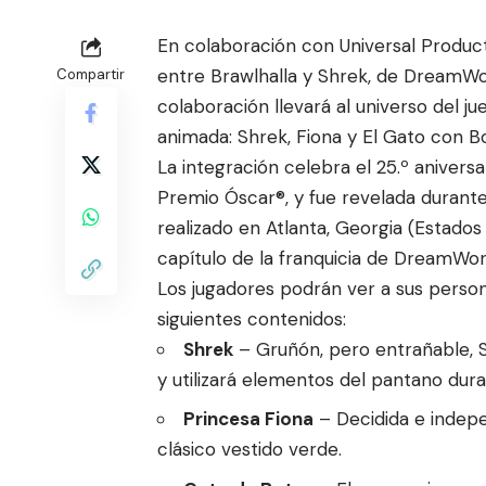
En colaboración con Universal Product
entre Brawlhalla y Shrek, de DreamWork
Compartir
c
olaboración llevará al univ
erso del ju
animada: Shrek, Fiona y El Gato con
La integración celebra el 25.º anivers
Premio Óscar®, y fue revelada durant
realizado en Atlanta, Georgia (Estados 
capítulo de la franquicia de DreamWork
Los jugadores podrán ver a sus perso
siguientes contenidos:
Shrek
– Gruñón, pero entrañable, S
y utilizará elementos del pantano duran
Princesa Fiona
– Decidida e indepe
clásico vestido verde.