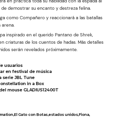
rá en práctica toda su habilidad con la espada al
 de demostrar su encanto y destreza felina.
lega como Compañero y reaccionará a las batallas
 arena.
a inspirado en el querido Pantano de Shrek,
 criaturas de los cuentos de hadas. Más detalles
nidos serán revelados próximamente.
de usuarios
ar en festival de música
a serie JBL Tune
onstellation in a Box
d del mouse GLADIUS12400T
mation
El Gato con Botas
estados unidos
Fiona