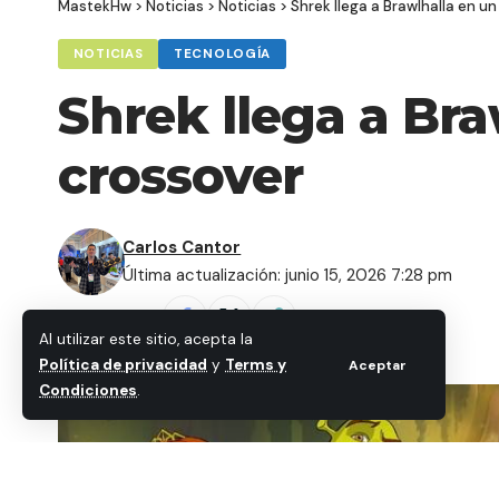
MastekHw
>
Noticias
>
Noticias
>
Shrek llega a Brawlhalla en u
NOTICIAS
TECNOLOGÍA
Shrek llega a Br
crossover
Carlos Cantor
Última actualización: junio 15, 2026 7:28 pm
Compartir
Al utilizar este sitio, acepta la
Política de privacidad
y
Terms y
Aceptar
Condiciones
.