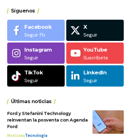
Síguenos
Facebook
X
Seguir Fb
Seguir
Instagram
YouTube
Seguir
Suscríbete
TikTok
LinkedIn
Seguir
Seguir
Últimas noticias
Ford y Stefanini Technology
reinventan la posventa con Agenda
Ford
Noticias
Tecnología