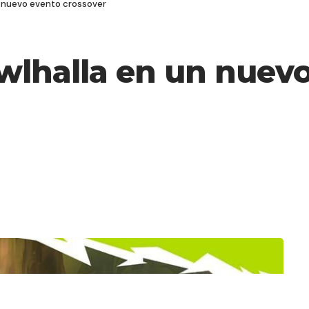
n nuevo evento crossover
awlhalla en un nuev