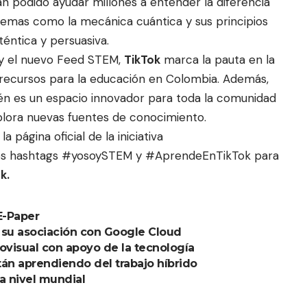
an podido ayudar millones a entender la diferencia
r temas como la mecánica cuántica y sus principios
éntica y persuasiva.
y el nuevo
Feed STEM
,
TikTok
marca la pauta en la
s recursos para la educación en Colombia. Además,
ién es un espacio innovador para toda la comunidad
plora nuevas fuentes de conocimiento.
a página oficial de la iniciativa
os hashtags
#yosoySTEM
y
#AprendeEnTikTok
para
k.
E-Paper
 su asociación con Google Cloud
ovisual con apoyo de la tecnología
án aprendiendo del trabajo híbrido
a nivel mundial