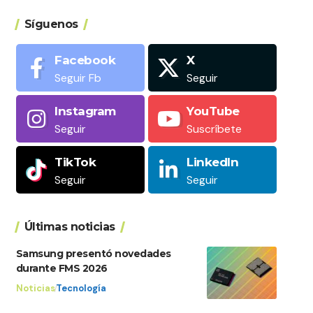
Síguenos
Facebook
X
Seguir Fb
Seguir
Instagram
YouTube
Seguir
Suscríbete
TikTok
LinkedIn
Seguir
Seguir
Últimas noticias
Samsung presentó novedades
durante FMS 2026
Noticias
Tecnología