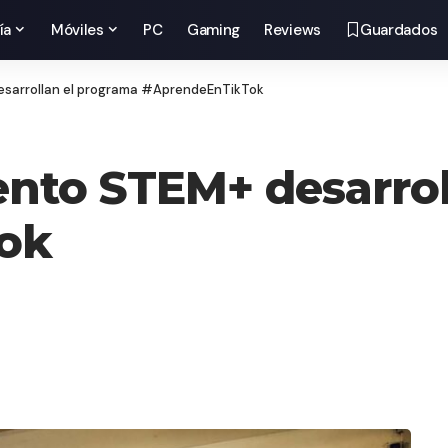
ía
Móviles
PC
Gaming
Reviews
Guardados
esarrollan el programa #AprendeEnTikTok
nto STEM+ desarrol
ok