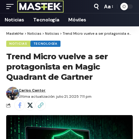
Aa
Tamaño
Texto
Noticias
Tecnología
Móviles
MastekHw
>
Noticias
>
Noticias
>
Trend Micro vuelve a ser protagonista en Magic Quadrant de Gartner
NOTICIAS
TECNOLOGÍA
Trend Micro vuelve a ser
protagonista en Magic
Quadrant de Gartner
Carlos Cantor
Última actualización: julio 21, 2025 7:11 pm