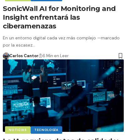
SonicWall AI for Monitoring and
Insight enfrentará las
ciberamenazas
En un entorno digital cada vez más complejo —marcado
por la escasez…
Carlos Cantor
6 Min en Leer
NOTICIAS
TECNOLOGÍA