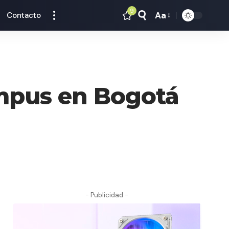
9
Aa
Contacto
Tamaño
Texto
mpus en Bogotá
- Publicidad -