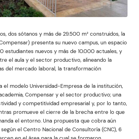
os, dos sótanos y más de 29.500 m² construidos, la
UCompensar) presenta su nuevo campus, un espacio
 estudiantes nuevos y más de 10.000 actuales, y
tre el aula y el sector produ
ctivo, alineando la
s del mercado laboral, la transformación
a el modelo Universidad-Empresa de la institución,
a academia, Compensar y el sector productivo; una
tividad y competitividad empresarial y, por lo tanto,
ntras promueve el cierre de la brecha entre lo que
manda el entorno. Una propuesta que cobra aún
, según el Centro Nacional de Consultoría (CNC), 6
rcen en el área para la cual se formaron.