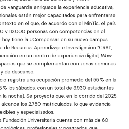
 de vanguardia enriquece la experiencia educativa,
sionales estén mejor capacitados para enfrentarse
 contexto en el que, de acuerdo con el MinTic, el país
000 y 112.000 personas con competencias en el
 hoy tiene la UCompensar en su nuevo campus.
de Recursos, Aprendizaje e Investigación “CRAI”,
eración en un centro de experiencia digital,
Wow
 espacios que se complementan con zonas comunes
 y de descanso.
icio registra una ocupación promedio del 55 % en la
13 % los sábados, con un total de 3.930 estudiantes
n la noche). Se proyecta que, en lo corrido del 2025,
 alcance los 2.750 matriculados, lo que evidencia
xibles y especializados.
a Fundación Universitaria cuenta con más de 60
ecnológicas, profesionales y posgrados, que