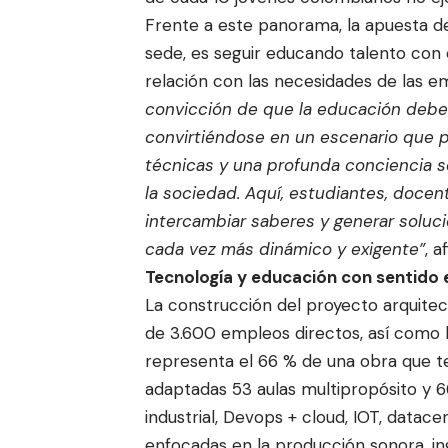
Frente a este panorama, la apuesta d
sede, es seguir educando talento con 
relación con las necesidades de las 
convicción de que la educación debe 
convirtiéndose en un escenario que pr
técnicas y una profunda conciencia so
la sociedad. Aquí, estudiantes, doce
intercambiar saberes y generar soluc
cada vez más dinámico y exigente”
, 
Tecnología y educación con sentido 
La construcción del proyecto arquite
de 3.600 empleos directos, así como l
representa el 66 % de una obra que te
adaptadas 53 aulas multipropósito y 66
industrial, Devops + cloud, IOT, datace
enfocadas en la producción sonora, ing