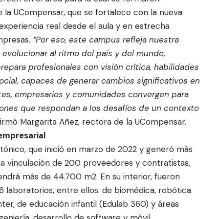
e la UCompensar, que se fortalece con la nueva
experiencia real desde el aula y en estrecha
empresas.
“Por eso, este campus refleja nuestra
evolucionar al ritmo del país y del mundo,
epara profesionales con visión crítica, habilidades
cial, capaces de generar cambios significativos en
ntes, empresarios y comunidades convergen para
iones que respondan a los desafíos de un contexto
afirmó Margarita Añez, rectora de la UCompensar.
empresarial
ctónico, que inició en marzo de 2022 y generó más
a vinculación de 200 proveedores y contratistas,
ndrá más de 44.700 m2. En su interior, fueron
 laboratorios, entre ellos: de biomédica, robótica
nter, de educación infantil (Edulab 360) y áreas
eniería, desarrollo de software y móvil.