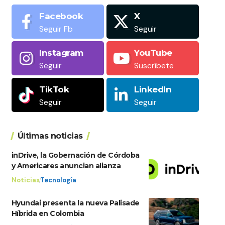
Facebook
X
Seguir Fb
Seguir
Instagram
YouTube
Seguir
Suscríbete
TikTok
LinkedIn
Seguir
Seguir
Últimas noticias
inDrive, la Gobernación de Córdoba
y Americares anuncian alianza
Noticias
Tecnología
Hyundai presenta la nueva Palisade
Híbrida en Colombia