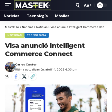
Aa
Tamaño
Texto
Noticias
Tecnología
Móviles
MastekHw
>
Noticias
>
Noticias
>
Visa anunció Intelligent Commerce Connect
NOTICIAS
TECNOLOGÍA
Visa anunció Intelligent
Commerce Connect
Carlos Cantor
Última actualización: abril 14, 2026 6:03 pm