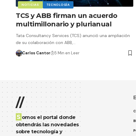
NOTICIAS
TECNOLOGÍA
TCS y ABB firman un acuerdo
multimillonario y plurianual
Tata Consultancy Services (TCS) anunció una ampliación
de su colaboración con ABB,…
Carlos Cantor
5 Min en Leer
E
//
C
S
omos el portal donde
B
obtendrás las novedades
P
sobre tecnología y