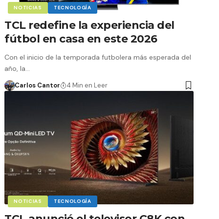
NOTICIAS
TECNOLOGÍA
TCL redefine la experiencia del
fútbol en casa en este 2026
Con el inicio de la temporada futbolera más esperada del
año, la…
Carlos Cantor
4 Min en Leer
NOTICIAS
TECNOLOGÍA
TCL anunció el televisor C8K con