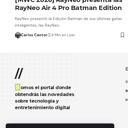
RayNeo Air 4 Pro Batman Edition
RayNeo presentó la Edición Batman de sus últimas gafas
inteligentes, las RayNeo…
Carlos Cantor
4 Min en Leer
E
//
C
S
omos el portal donde
B
obtendrás las novedades
P
sobre tecnología y
entretenimiento digital