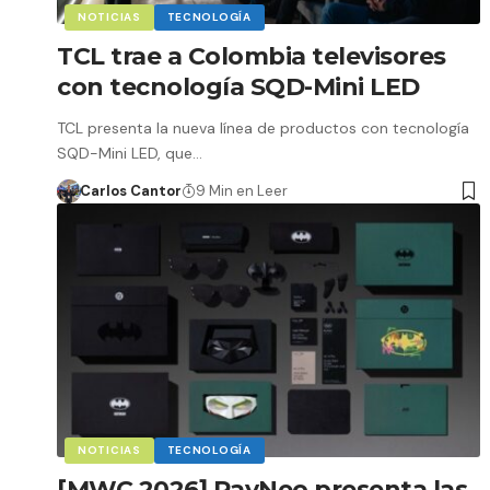
NOTICIAS
TECNOLOGÍA
TCL trae a Colombia televisores
con tecnología SQD-Mini LED
TCL presenta la nueva línea de productos con tecnología
SQD-Mini LED, que…
Carlos Cantor
9 Min en Leer
NOTICIAS
TECNOLOGÍA
[MWC 2026] RayNeo presenta las