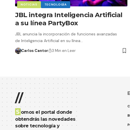
NOTICIAS
TECNOLOGÍA
JBL integra Inteligencia Artificial
a su línea PartyBox
JBL anuncia la incorporación de funciones avanzadas
de Inteligencia Artificial en su línea…
Carlos Cantor
3 Min en Leer
E
//
C
S
omos el portal donde
B
obtendrás las novedades
P
sobre tecnología y