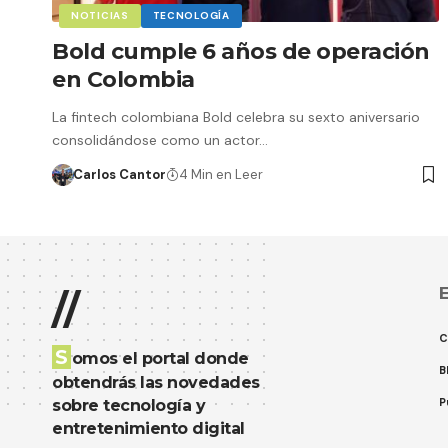
NOTICIAS
TECNOLOGÍA
Bold cumple 6 años de operación
en Colombia
La fintech colombiana Bold celebra su sexto aniversario
consolidándose como un actor…
Carlos Cantor
4 Min en Leer
E
//
C
S
omos el portal donde
B
obtendrás las novedades
P
sobre tecnología y
entretenimiento digital