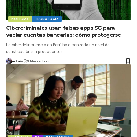
NOTICIAS
TECNOLOGÍA
Cibercriminales usan falsas apps 5G para
vaciar cuentas bancarias: cómo protegerse
La ciberdelincuencia en Perú ha alcanzado un nivel de
sofisticación sin precedentes.…
admin
3 Min en Leer